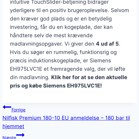
intuitive TouchSlider-betjening bidrager
yderligere til en positiv brugeroplevelse. Selvom
den kræver god plads og er en betydelig
investering, får du en kogeplade, der kan
håndtere selv de mest krævende
madlavningsopgaver. Vi giver den
4 ud af 5
.
Hvis du søger en rummelig, funktionsrig og
præcis induktionskogeplade, er Siemens
EH975LVC1E et fremragende valg, der vil løfte
din madlavning.
Klik her for at se den aktuelle
pris og købe Siemens EH975LVC1E!
Indlægsnavigation
Forrige
Nilfisk Premium 180-10 EU anmeldelse – 180 bar til
hjemmet
Næste