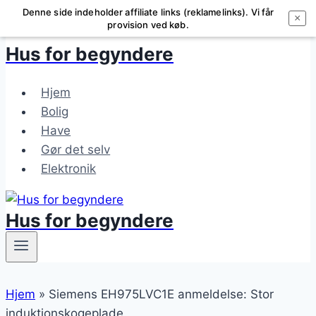
Denne side indeholder affiliate links (reklamelinks). Vi får
Fortsæt
×
provision ved køb.
til
Hus for
begynder
e
indhold
Hjem
Bolig
Have
Gør det selv
Elektronik
Hus for
begynder
e
Hjem
»
Siemens EH975LVC1E anmeldelse: Stor
induktionskogeplade