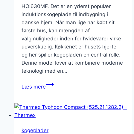
HOI630MF. Det er en yderst populær
induktionskogeplade til indbygning i
danske hjem. Når man lige har købt sit
første hus, kan mængden af
valgmuligheder inden for hvidevarer virke
uoverskuelig. Køkkenet er husets hjerte,
og her spiller kogepladen en central rolle.
Denne model lover at kombinere moderne
teknologi med en…
Electrolux
Læs mere
HOI630MF
anmeldelse:
Perfekt
til
nye
kogeplader
husejere