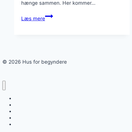
hænge sammen. Her kommer…
Thermex
Læs mere
Typhoon
Compact
anmeldelse
–
kogeplade
© 2026 Hus for begyndere
med
emhætte
Hjem
Bolig
Have
Gør det selv
Elektronik