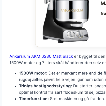
Ma
fr
Ankarsrum AKM 6230 Matt Black
er bygget til den
1500W motor og 7 liters skål håndterer den selv 
1500W motor:
Det er markant mere end de fle
rugdej æltes jævnt hele vejen igennem uden r
Trinløs hastighedsstyring:
Du starter langso
optimal kontrol fra sart flødeskum til sej pizza
Timerfunktion:
Sæt maskinen og gå fra den. Sæ