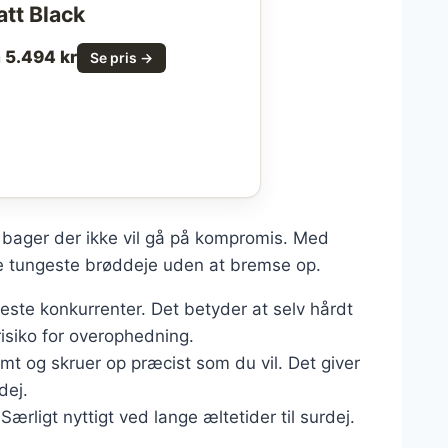
tt Black
a 5.494 kr
Se pris →
 bager der ikke vil gå på kompromis. Med
de tungeste brøddeje uden at bremse op.
ste konkurrenter. Det betyder at selv hårdt
isiko for overophedning.
mt og skruer op præcist som du vil. Det giver
dej.
rligt nyttigt ved lange æltetider til surdej.