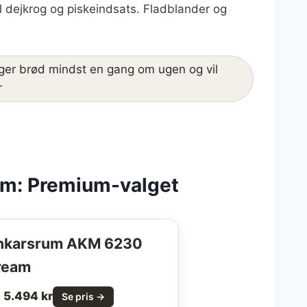
dejkrog og piskeindsats. Fladblander og
er brød mindst en gang om ugen og vil
r
m: Premium-valget
nkarsrum AKM 6230
ream
a 5.494 kr
Se pris →