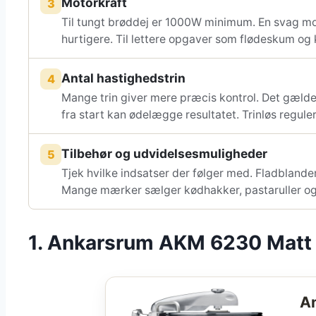
Motorkraft
3
Til tungt brøddej er 1000W minimum. En svag mo
hurtigere. Til lettere opgaver som flødeskum og
Antal hastighedstrin
4
Mange trin giver mere præcis kontrol. Det gælder
fra start kan ødelægge resultatet. Trinløs reguler
Tilbehør og udvidelsesmuligheder
5
Tjek hvilke indsatser der følger med. Fladblande
Mange mærker sælger kødhakker, pastaruller og
1. Ankarsrum AKM 6230 Matt B
A