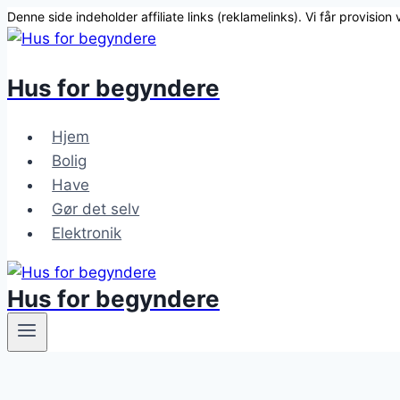
Denne side indeholder affiliate links (reklamelinks). Vi får provision
Fortsæt
til
Hus for
begynder
e
indhold
Hjem
Bolig
Have
Gør det selv
Elektronik
Hus for
begynder
e