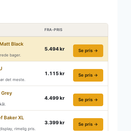
FRA-PRIS
att Black
5.494 kr
Se pris →
erede bager.
U
1.115 kr
Se pris →
 gør det meste.
l Grey
4.499 kr
Se pris →
kål.
f Baker XL
3.399 kr
Se pris →
isplay, rimelig pris.