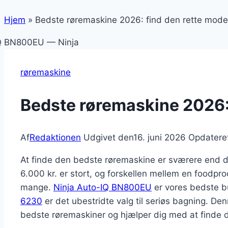
Hjem
»
Bedste røremaskine 2026: find den rette mode
røremaskine
Bedste røremaskine 2026: 
Af
Redaktionen
Udgivet den
16. juni 2026
Opdatere
At finde den bedste røremaskine er sværere end de
6.000 kr. er stort, og forskellen mellem en foodpro
mange.
Ninja Auto-IQ BN800EU
er vores bedste b
6230
er det ubestridte valg til seriøs bagning. Den
bedste røremaskiner og hjælper dig med at finde de