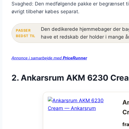
Svaghed: Den medfølgende pakke er begrænset til 
øvrigt tilbehør købes separat.
Den dedikerede hjemmebager der bag
PASSER
BEDST TIL
have et redskab der holder i mange å
Annonce i samarbejde med
PriceRunner
2. Ankarsrum AKM 6230 Crea
A
C
fr