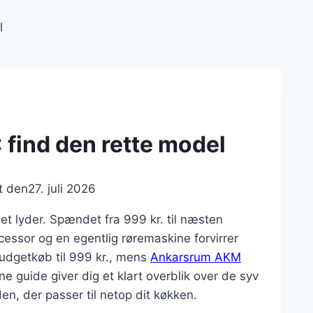
l
find den rette model
t den
27. juli 2026
t lyder. Spændet fra 999 kr. til næsten
cessor og en egentlig røremaskine forvirrer
udgetkøb til 999 kr., mens
Ankarsrum AKM
ne guide giver dig et klart overblik over de syv
n, der passer til netop dit køkken.