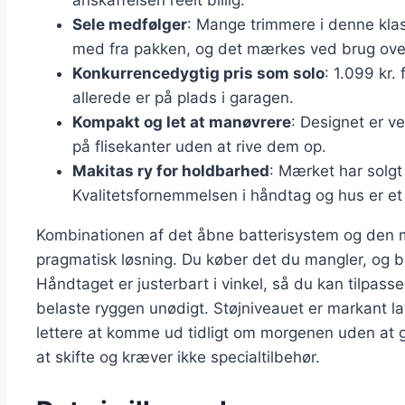
anskaffelsen reelt billig.
Sele medfølger
: Mange trimmere i denne klas
med fra pakken, og det mærkes ved brug over
Konkurrencedygtig pris som solo
: 1.099 kr.
allerede er på plads i garagen.
Kompakt og let at manøvrere
: Designet er v
på flisekanter uden at rive dem op.
Makitas ry for holdbarhed
: Mærket har solgt 
Kvalitetsfornemmelsen i håndtag og hus er et
Kombinationen af det åbne batterisystem og den 
pragmatisk løsning. Du køber det du mangler, og b
Håndtaget er justerbart i vinkel, så du kan tilpasse
belaste ryggen unødigt. Støjniveauet er markant l
lettere at komme ud tidligt om morgenen uden at 
at skifte og kræver ikke specialtilbehør.