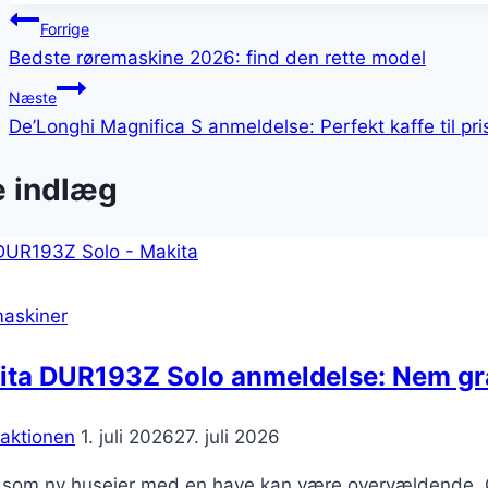
Indlægsnavigation
Forrige
Bedste røremaskine 2026: find den rette model
Næste
De’Longhi Magnifica S anmeldelse: Perfekt kaffe til pri
e indlæg
askiner
ita DUR193Z Solo anmeldelse: Nem gr
aktionen
1. juli 2026
27. juli 2026
å som ny husejer med en have kan være overvældende. Gr