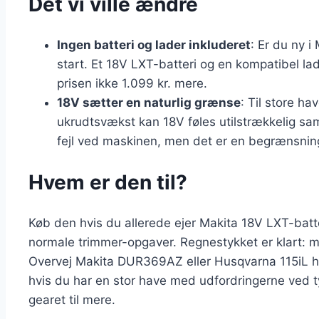
Det vi ville ændre
Ingen batteri og lader inkluderet
: Er du ny i
start. Et 18V LXT-batteri og en kompatibel lad
prisen ikke 1.099 kr. mere.
18V sætter en naturlig grænse
: Til store ha
ukrudtsvækst kan 18V føles utilstrækkelig s
fejl ved maskinen, men det er en begrænsning
Hvem er den til?
Køb den hvis du allerede ejer Makita 18V LXT-batt
normale trimmer-opgaver. Regnestykket er klart: ma
Overvej Makita DUR369AZ eller Husqvarna 115iL hvi
hvis du har en stor have med udfordringerne ved t
gearet til mere.