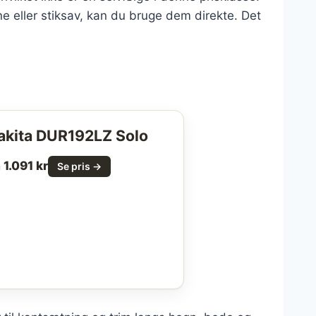
e eller stiksav, kan du bruge dem direkte. Det
akita DUR192LZ Solo
 1.091 kr
Se pris →