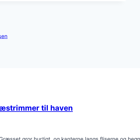
sen
æstrimmer til haven
æsset gror hurtigt, og kanterne langs fliserne og heg