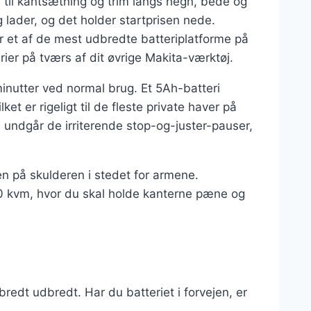
til kantsætning og trim langs hegn, bede og
g lader, og det holder startprisen nede.
 et af de mest udbredte batteriplatforme på
terier på tværs af dit øvrige Makita-værktøj.
inutter ved normal brug. Et 5Ah-batteri
et er rigeligt til de fleste private haver på
 undgår de irriterende stop-og-juster-pauser,
en på skulderen i stedet for armene.
00 kvm, hvor du skal holde kanterne pæne og
bredt udbredt. Har du batteriet i forvejen, er