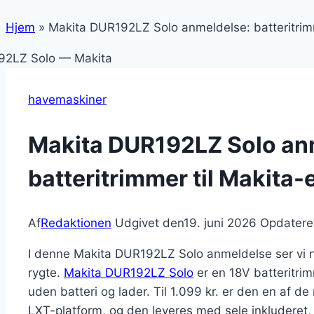
Hjem
»
Makita DUR192LZ Solo anmeldelse: batteritrimm
havemaskiner
Makita DUR192LZ Solo an
batteritrimmer til Makita-
Af
Redaktionen
Udgivet den
19. juni 2026
Opdatere
I denne Makita DUR192LZ Solo anmeldelse ser vi n
rygte.
Makita DUR192LZ Solo
er en 18V batteritri
uden batteri og lader. Til 1.099 kr. er den en af 
LXT-platform, og den leveres med sele inkluderet, h