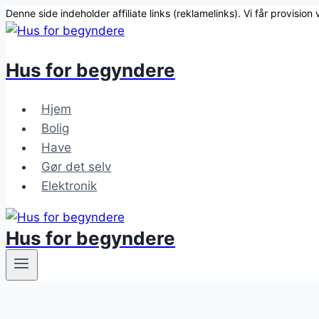
Denne side indeholder affiliate links (reklamelinks). Vi får provision
Fortsæt
til
Hus for
begynder
e
indhold
Hjem
Bolig
Have
Gør det selv
Elektronik
Hus for
begynder
e