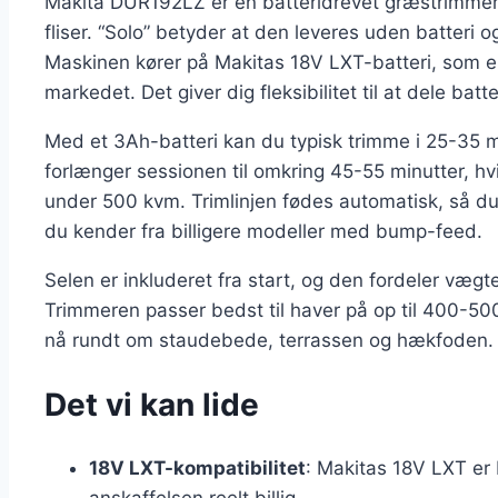
Makita DUR192LZ er en batteridrevet græstrimmer 
fliser. “Solo” betyder at den leveres uden batteri o
Maskinen kører på Makitas 18V LXT-batteri, som er
markedet. Det giver dig fleksibilitet til at dele bat
Med et 3Ah-batteri kan du typisk trimme i 25-35 m
forlænger sessionen til omkring 45-55 minutter, hvilk
under 500 kvm. Trimlinjen fødes automatisk, så du
du kender fra billigere modeller med bump-feed.
Selen er inkluderet fra start, og den fordeler vægt
Trimmeren passer bedst til haver på op til 400-5
nå rundt om staudebede, terrassen og hækfoden.
Det vi kan lide
18V LXT-kompatibilitet
: Makitas 18V LXT er 