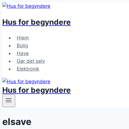
Fortsæt
til
Hus for
begynder
e
indhold
Hjem
Bolig
Have
Gør det selv
Elektronik
Hus for
begynder
e
elsave