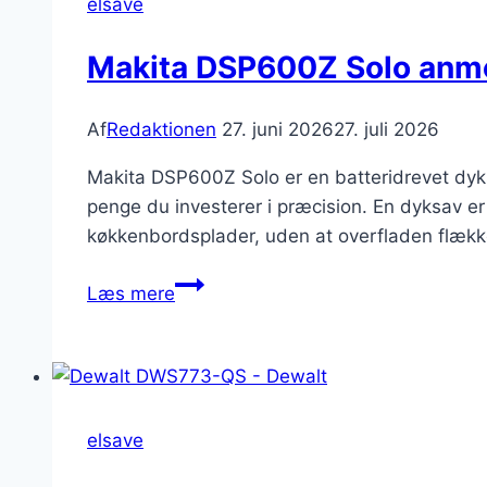
elsave
geringssav
til
Makita DSP600Z Solo anme
hjemmet
Af
Redaktionen
27. juni 2026
27. juli 2026
Makita DSP600Z Solo er en batteridrevet dyks
penge du investerer i præcision. En dyksav er 
køkkenbordsplader, uden at overfladen flækk
Makita
Læs mere
DSP600Z
Solo
anmeldelse
–
dyksav
elsave
test