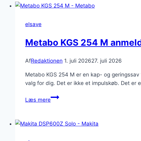
SJ
anmeldelse
–
elsave
Den
perfekte
Metabo KGS 254 M anmelde
sav
til
Af
Redaktionen
1. juli 2026
27. juli 2026
begyndere
Metabo KGS 254 M er en kap- og geringssav t
valg for dig. Det er ikke et impulskøb. Det er e
Metabo
Læs mere
KGS
254
M
anmeldelse
–