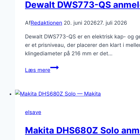
2026
Dewalt DWS773-QS anmeld
Af
Redaktionen
20. juni 2026
27. juli 2026
Dewalt DWS773-QS er en elektrisk kap- og ge
er et prisniveau, der placerer den klart i me
klingediameter på 216 mm er det…
Dewalt
Læs mere
DWS773-
QS
anmeldelse:
kap-
og
elsave
geringssav
Makita DHS680Z Solo anme