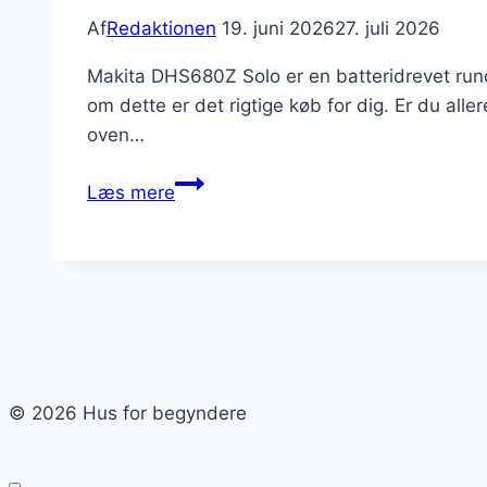
Af
Redaktionen
19. juni 2026
27. juli 2026
Makita DHS680Z Solo er en batteridrevet runds
om dette er det rigtige køb for dig. Er du alle
oven…
Makita
Læs mere
DHS680Z
Solo
anmeldelse
–
rundsav
test
2026
© 2026 Hus for begyndere