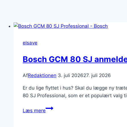
elsave
Bosch GCM 80 SJ anmeldels
Af
Redaktionen
3. juli 2026
27. juli 2026
Er du lige flyttet i hus? Skal du lægge ny tr
80 SJ Professional, som er et populært valg t
Bosch
Læs mere
GCM
80