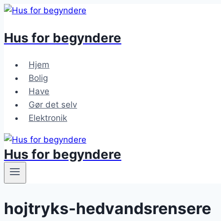
Fortsæt
til
Hus for
begynder
e
indhold
Hjem
Bolig
Have
Gør det selv
Elektronik
Hus for
begynder
e
hojtryks-hedvandsrensere