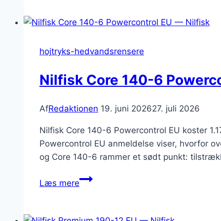
180-
10
EU
anmeldelse
hojtryks-hedvandsrensere
–
180
Nilfisk Core 140-6 Powerc
bar
til
Af
Redaktionen
19. juni 2026
27. juli 2026
hjemmet
Nilfisk Core 140-6 Powercontrol EU koster 1.17
Powercontrol EU anmeldelse viser, hvorfor over
og Core 140-6 rammer et sødt punkt: tilstræk
Nilfisk
Læs mere
Core
140-
6