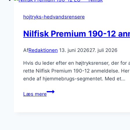
Powercontrol
EU
hojtryks-hedvandsrensere
anmeldelse
2026
Nilfisk Premium 190-12 a
Af
Redaktionen
13. juni 2026
27. juli 2026
Hvis du leder efter en højtryksrenser, der for
rette Nilfisk Premium 190-12 anmeldelse. Her
ende af hjemmebrugs-segmentet. Med et…
Nilfisk
Læs mere
Premium
190-
12
anmeldelse: